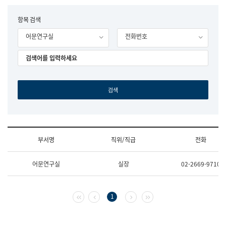
립
국
F
항목 검색
어
o
원
어문연구실
전화번호
r
조
m
직
도
국
어
원
원
장
기
획
연
수
부서명
직위/직급
전화
부
기
조
획
어문연구실
실장
02-2669-9710
직
운
및
영
업
과
무
공
첫 페이지
이전 페이지
다음 페이지
마지막 페이지
1
소
공
개
언
(부
어
서
과