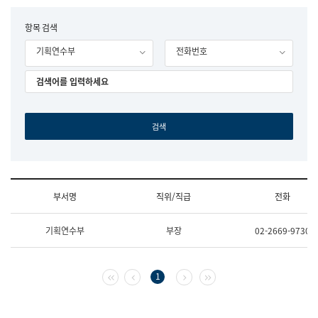
립
국
F
항목 검색
어
o
원
기획연수부
전화번호
r
조
m
직
도
국
어
원
원
장
기
획
연
수
부서명
직위/직급
전화
부
기
조
획
기획연수부
부장
02-2669-9730
직
운
및
영
업
과
무
공
첫 페이지
이전 페이지
다음 페이지
마지막 페이지
1
소
공
개
언
(부
어
서
과