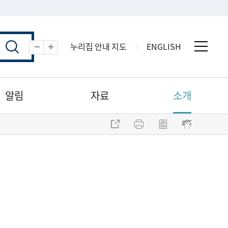
누리집 안내 지도
ENGLISH
전체 
축소
확대
알림
자료
소개
주소 복사
프린트
점자파일 내려받기
점자뷰어 보