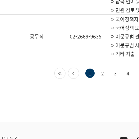
ㅇ 남북 언어 
ㅇ 민원 검토 
ㅇ 국어정책자
ㅇ 국어정책 
공무직
02-2669-9635
ㅇ 어문규범 
ㅇ 어문규범 
ㅇ 기타 지출
첫 페이지
이전 페이지
1
2
3
4
Yout
오시는 길