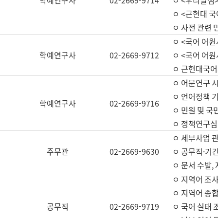
학예연구사
02-2669-9714
ㅇ <우리말샘>
ㅇ <근현대 
ㅇ 사전 관련 
ㅇ <국어 어원
학예연구사
02-2669-9712
ㅇ <국어 어원
ㅇ 근현대국어
ㅇ 어문연구 시
ㅇ 언어정책 기
학예연구사
02-2669-9716
ㅇ 민원 및 국
ㅇ 정책연구심
ㅇ 세부사업 관리
주무관
02-2669-9630
ㅇ 공무직·기간
ㅇ 문서 수발,
ㅇ 지역어 조사
ㅇ 지역어 종합
공무직
02-2669-9719
ㅇ 국어 실태 