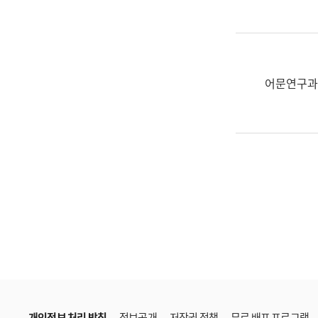
한
국
어
진
흥
어문연구과
과
수
어
점
자
진
흥
과
개인정보 처리 방침
정보공개
저작권 정책
무료 배포 프로그램