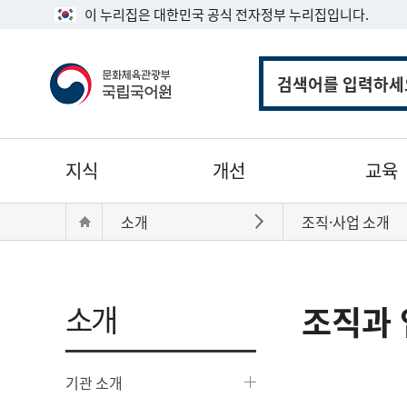
이 누리집은 대한민국 공식 전자정부 누리집입니다.
통
합
검
색
주
지식
개선
교육
메
뉴
현
Home
소개
조직·사업 소개
바로가기
재
위
치:
소개
조직과 
기관 소개