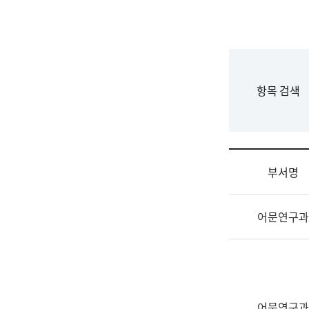
국
립
국
어
원
F
항목 검색
조
o
직
r
도
m
국
어
부서명
원
원
조
장
어문연구과
직
기
및
획
업
연
무
수
소
부
개
기
어문연구과