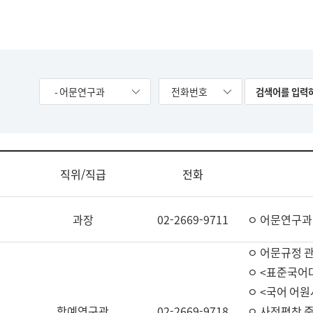
- 어문연구과
전화번호
직위/직급
전화
과장
02-2669-9711
ㅇ 어문연구과
ㅇ 어문규정 
ㅇ <표준국어
ㅇ <국어 어원
학예연구관
02-2669-9718
ㅇ 사전편찬 