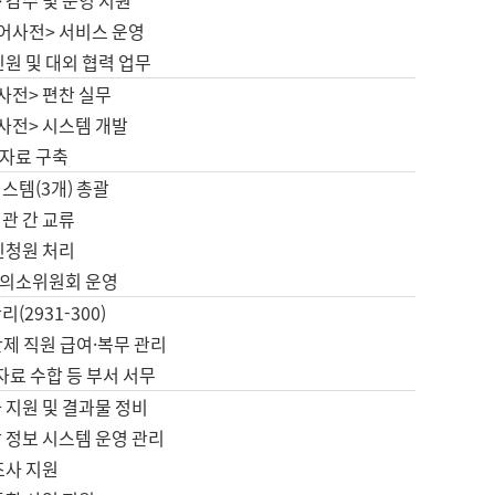
 감수 및 운영 지원
국어사전> 서비스 운영
민원 및 대외 협력 업무
사전> 편찬 실무
사전> 시스템 개발
자료 구축
스템(3개) 총괄
관 간 교류
민청원 처리
의소위원회 운영
(2931-300)
제 직원 급여·복무 관리
 자료 수합 등 부서 서무
 지원 및 결과물 정비
 정보 시스템 운영 관리
조사 지원