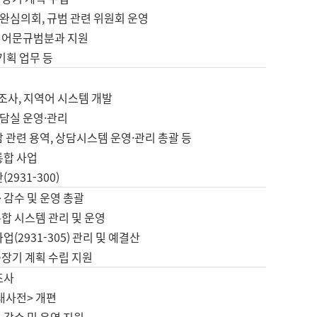
완심의회, 규범 관련 위원회 운영
 어문규범분과 지원
 기획 업무 등
업
 조사, 지역어 시스템 개발
담실 운영·관리
 관련 용역, 상담시스템 운영·관리 총괄 등
통합 사업
2931-300)
 감수 및 운영 총괄
합 시스템 관리 및 운영
업(2931-305) 관리 및 예결산
중장기 계획 수립 지원
조사
대사전> 개편