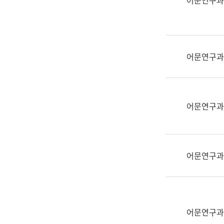
어문연구과
실
어
문
연
구
어문연구과
과
어
문
연
어문연구과
구
과
(사
전
어문연구과
팀)
언
어
정
보
어문연구과
과