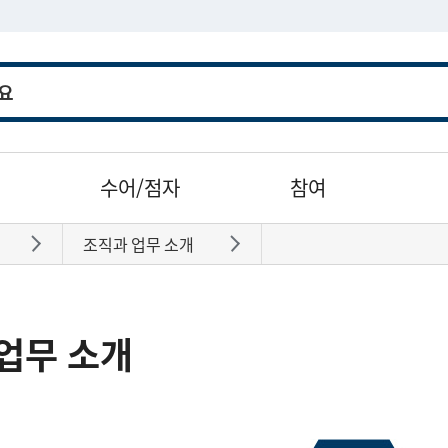
수어/점자
참여
조직과 업무 소개
바로가기
바로가기
업무 소개