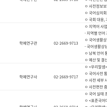
ㅇ 사전정보보
ㅇ 국어심의회
ㅇ 국회 대응,
ㅇ 지역어 사
- 지역별 언어
ㅇ 국어생활상
학예연구관
02-2669-9713
- 국어생활상담
ㅇ 남북 언어 
ㅇ 예산 및 결산(
ㅇ <우리말샘>
ㅇ 국어사전 통
학예연구사
02-2669-9717
ㅇ 사전 세부 사
ㅇ 사전편찬 
ㅇ 국어 실태 
ㅇ <표준국어