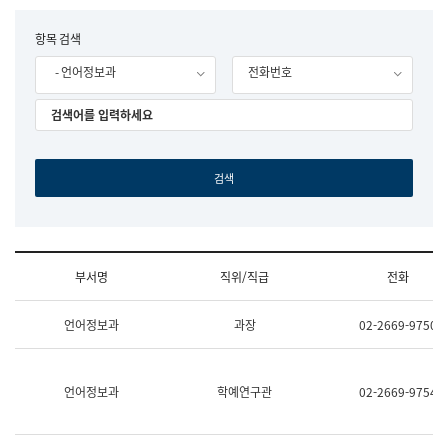
립
국
F
항목 검색
어
o
원
- 언어정보과
전화번호
r
조
m
직
도
국
어
원
원
장
기
획
연
수
부서명
직위/직급
전화
부
기
조
획
언어정보과
과장
02-2669-9750
직
운
및
영
업
과
무
공
언어정보과
학예연구관
02-2669-9754
소
공
개
언
(부
어
서
과