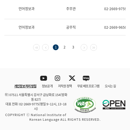
보
과
언어정보과
주무관
02-2669-9759
한
국
어
언어정보과
공무직
02-2669-9650
진
흥
과
수
첫 페이지
이전 페이지
다음 페이지
마지막 페이지
1
2
3
어
점
자
진
흥
과
Youtube
Instagram
Twitter
blog
개인정보 처리 방침
정보공개
저작권 정책
무료 배포 프로그램
오시는 길
바로 가기
문체부와 소속기관
우) 07511 서울특별시 강서구 금낭화로 154(방화
동 827)
대표 전화: 02-2669-9775(평일 9~12시, 13~18
시)
COPYRIGHT ⓒ National Institute of
Korean Language ALL RIGHTS RESERVED.