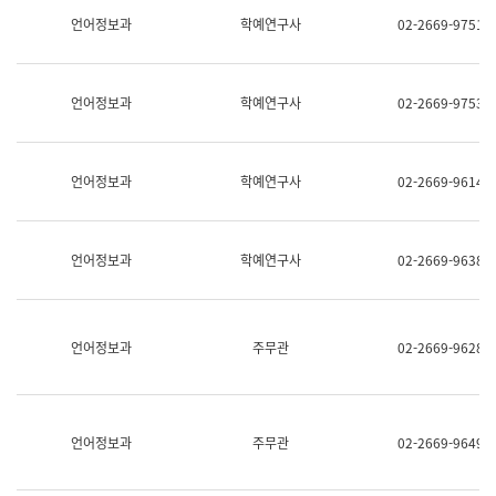
명,
교
언어정보과
학예연구사
02-2669-9751
직
육
위/
연
직
수
급,
과
언어정보과
학예연구사
02-2669-9753
전
어
화,
문
담
연
당
구
언어정보과
학예연구사
02-2669-9614
업
실
무)
어
문
연
언어정보과
학예연구사
02-2669-9638
구
과
어
문
연
언어정보과
주무관
02-2669-9628
구
과
(사
전
팀)
언어정보과
주무관
02-2669-9649
언
어
정