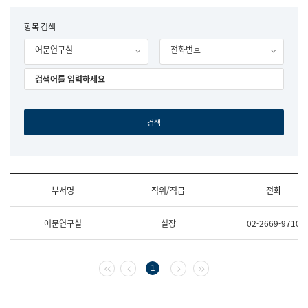
립
국
F
항목 검색
어
o
원
어문연구실
전화번호
r
조
m
직
도
국
어
원
원
장
기
획
연
수
부서명
직위/직급
전화
부
기
조
획
어문연구실
실장
02-2669-9710
직
운
및
영
업
과
무
공
첫 페이지
이전 페이지
다음 페이지
마지막 페이지
1
소
공
개
언
(부
어
서
과