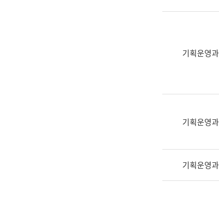
실
어
문
연
구
기획운영과
과
어
문
연
구
과
기획운영과
(사
전
팀)
기획운영과
언
어
정
보
과