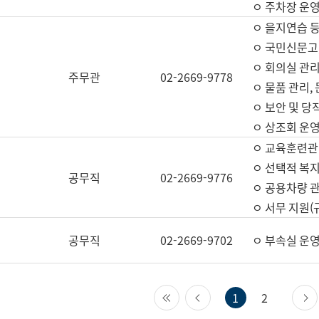
ㅇ 주차장 운
ㅇ 을지연습 
ㅇ 국민신문고,
ㅇ 회의실 관리
주무관
02-2669-9778
ㅇ 물품 관리,
ㅇ 보안 및 당
ㅇ 상조회 운
ㅇ 교육훈련관
ㅇ 선택적 복지
공무직
02-2669-9776
ㅇ 공용차량 관
ㅇ 서무 지원(
공무직
02-2669-9702
ㅇ 부속실 운
첫 페이지
이전 페이지
1
2