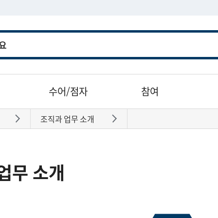
수어/점자
참여
조직과 업무 소개
바로가기
바로가기
업무 소개