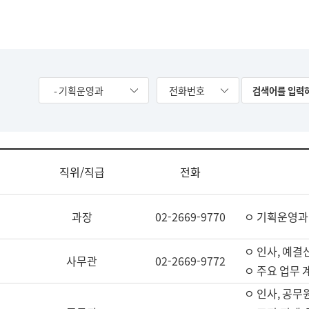
- 기획운영과
전화번호
직위/직급
전화
과장
02-2669-9770
ㅇ 기획운영과
ㅇ 인사, 예결산
사무관
02-2669-9772
ㅇ 주요 업무 
ㅇ 인사, 공무