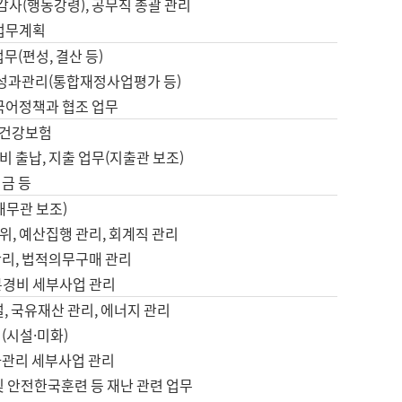
 감사(행동강령), 공무직 총괄 관리
 업무계획
업무(편성, 결산 등)
, 성과관리(통합재정사업평가 등)
 국어정책과 협조 업무
, 건강보험
 출납, 지출 업무(지출관 보조)
금 등
재무관 보조)
, 예산집행 관리, 회계직 관리
관리, 법적의무구매 관리
본경비 세부사업 관리
설, 국유재산 관리, 에너지 관리
(시설·미화)
사관리 세부사업 관리
및 안전한국훈련 등 재난 관련 업무