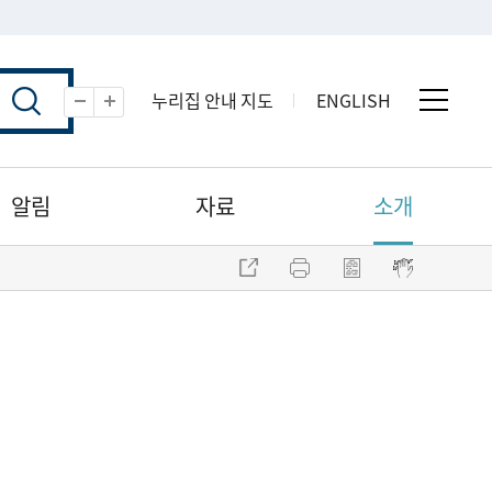
누리집 안내 지도
ENGLISH
전체 
축소
확대
알림
자료
소개
주소 복사
프린트
점자파일 내려받기
점자뷰어 보