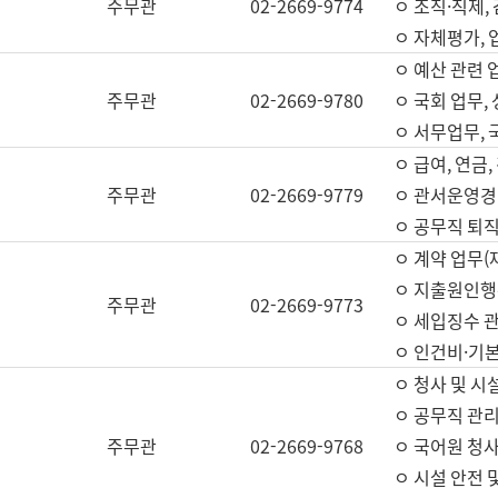
주무관
02-2669-9774
ㅇ 조직·직제,
ㅇ 자체평가,
ㅇ 예산 관련 
주무관
02-2669-9780
ㅇ 국회 업무
ㅇ 서무업무,
ㅇ 급여, 연금
주무관
02-2669-9779
ㅇ 관서운영경비
ㅇ 공무직 퇴직
ㅇ 계약 업무(
ㅇ 지출원인행위
주무관
02-2669-9773
ㅇ 세입징수 
ㅇ 인건비·기
ㅇ 청사 및 시
ㅇ 공무직 관리
주무관
02-2669-9768
ㅇ 국어원 청
ㅇ 시설 안전 