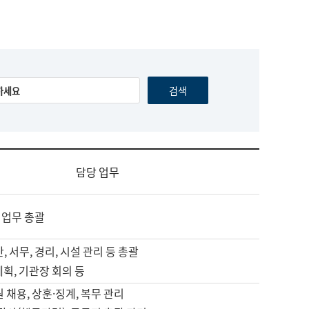
담당 업무
 업무 총괄
, 서무, 경리, 시설 관리 등 총괄
계획, 기관장 회의 등
원 채용, 상훈·징계, 복무 관리