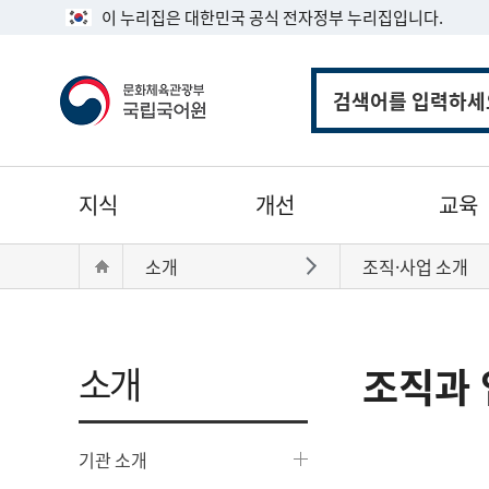
이 누리집은 대한민국 공식 전자정부 누리집입니다.
통
합
검
색
주
지식
개선
교육
메
뉴
현
Home
소개
조직·사업 소개
바로가기
재
위
치:
소개
조직과 
기관 소개