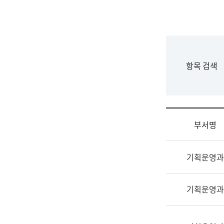
국
립
국
어
원
F
항목 검색
조
o
직
r
도
m
국
어
부서명
원
원
조
장
기획운영과
직
기
및
획
업
연
기획운영과
무
수
소
부
개
기