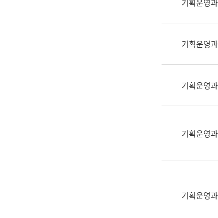
기획운영과
(부
획
서
운
명,
영
직
기획운영과
과
위/
공
직
공
급,
언
기획운영과
전
어
화,
과
담
교
당
육
기획운영과
업
연
무)
수
과
어
문
기획운영과
연
구