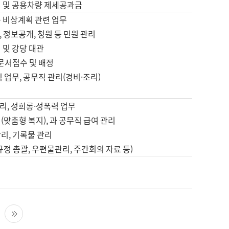
영 및 공용차량 제세공과금
등 비상계획 관련 업무
 정보공개, 청원 등 민원 관리
 및 강당 대관
 문서접수 및 배정
직 업무, 공무직 관리(경비·조리)
영
리, 성희롱·성폭력 업무
(맞춤형 복지), 과 공무직 급여 관리
리, 기록물 관리
규정 총괄, 우편물관리, 주간회의 자료 등)
영
다음 페이지
마지막 페이지