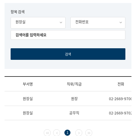
립
국
F
항목 검색
어
o
원
원장실
전화번호
r
조
m
직
도
국
어
원
원
장
기
획
연
수
부서명
직위/직급
전화
부
기
조
획
원장실
원장
02-2669-9700
직
운
및
영
업
과
원장실
공무직
02-2669-9702
무
공
소
공
개
언
(부
어
첫 페이지
이전 페이지
다음 페이지
마지막 페이지
1
서
과