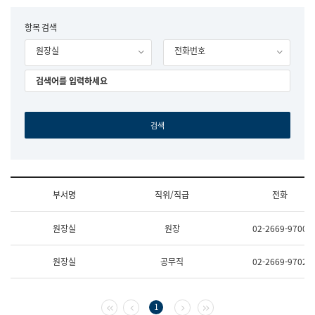
립
국
F
항목 검색
어
o
원
원장실
전화번호
r
조
m
직
도
국
어
원
원
장
기
획
연
수
부서명
직위/직급
전화
부
기
조
획
원장실
원장
02-2669-9700
직
운
및
영
업
과
원장실
공무직
02-2669-9702
무
공
소
공
개
언
(부
어
첫 페이지
이전 페이지
다음 페이지
마지막 페이지
1
서
과