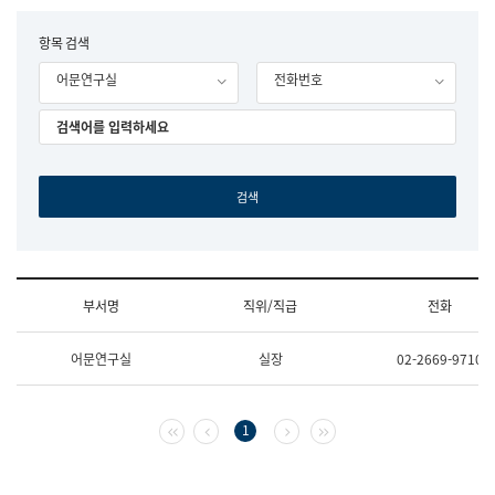
립
국
F
항목 검색
어
o
원
어문연구실
전화번호
r
조
m
직
도
국
어
원
원
장
기
획
연
수
부서명
직위/직급
전화
부
기
조
획
어문연구실
실장
02-2669-9710
직
운
및
영
업
과
무
공
첫 페이지
이전 페이지
다음 페이지
마지막 페이지
1
소
공
개
언
(부
어
서
과