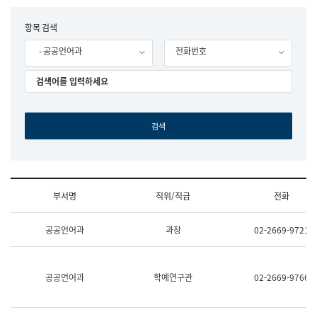
립
국
F
항목 검색
어
o
원
- 공공언어과
전화번호
r
조
m
직
도
국
어
원
원
장
기
획
연
수
부서명
직위/직급
전화
부
기
조
획
공공언어과
과장
02-2669-9721
직
운
및
영
업
과
무
공
공공언어과
학예연구관
02-2669-9766
소
공
개
언
(부
어
서
과