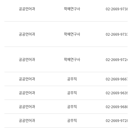
명,
교
공공언어과
학예연구사
02-2669-9738
직
육
위/
연
직
수
급,
과
전
어
공공언어과
학예연구사
02-2669-9733
화,
문
담
연
당
구
업
실
무)
어
공공언어과
학예연구사
02-2669-9724
문
연
구
과
공공언어과
공무직
02-2669-9667
어
문
연
공공언어과
공무직
02-2669-9639
구
과
(사
공공언어과
공무직
02-2669-9680
전
팀)
언
공공언어과
공무직
02-2669-9728
어
정