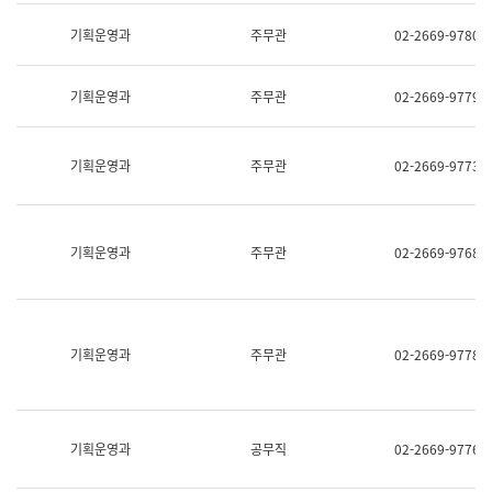
명,
교
직
기획운영과
주무관
02-2669-9780
육
위/
연
직
수
급,
과
기획운영과
주무관
02-2669-9779
전
어
화,
문
담
연
당
기획운영과
주무관
02-2669-9773
구
업
실
무)
어
문
연
기획운영과
주무관
02-2669-9768
구
과
어
문
연
구
기획운영과
주무관
02-2669-9778
과
(사
전
팀)
언
기획운영과
공무직
02-2669-9776
어
정