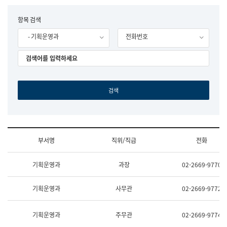
립
국
F
항목 검색
어
o
원
- 기획운영과
전화번호
r
조
m
직
도
국
어
원
원
장
기
획
연
수
부서명
직위/직급
전화
부
기
조
획
기획운영과
과장
02-2669-9770
직
운
및
영
업
과
기획운영과
사무관
02-2669-9772
무
공
소
공
개
언
기획운영과
주무관
02-2669-9774
(부
어
서
과