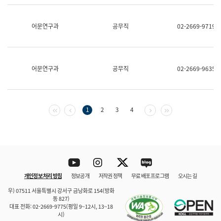
보
과
한
어문연구과
공무직
02-2669-9719
국
어
진
흥
과
어문연구과
공무직
02-2669-9635
수
어
점
자
진
첫 페이지
이전 페이지
다음 페이지
마지막 페이지
1
2
3
4
흥
과
Youtube
Instagram
Twitter
blog
개인정보 처리 방침
정보공개
저작권 정책
무료 배포 프로그램
오시는 길
바로 가기
문체부와 소속기관
우) 07511 서울특별시 강서구 금낭화로 154(방화
동 827)
대표 전화: 02-2669-9775(평일 9~12시, 13~18
시)