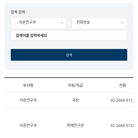
립
국
F
항목 검색
어
o
원
- 어문연구과
전화번호
r
조
m
직
도
국
어
원
원
장
기
획
연
수
부서명
직위/직급
전화
부
기
조
획
어문연구과
과장
02-2669-9711
직
운
및
영
업
과
무
공
소
공
어문연구과
학예연구관
02-2669-9718
개
언
(부
어
서
과