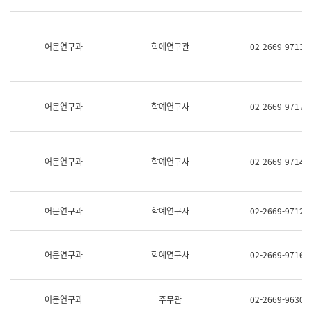
명,
교
직
육
위/
연
직
어문연구과
학예연구관
02-2669-9713
수
급,
과
전
어
화,
문
담
연
당
구
어문연구과
학예연구사
02-2669-9717
업
실
무)
어
문
연
어문연구과
학예연구사
02-2669-9714
구
과
어
문
어문연구과
학예연구사
02-2669-9712
연
구
과
(사
어문연구과
학예연구사
02-2669-9716
전
팀)
언
어
어문연구과
주무관
02-2669-9630
정