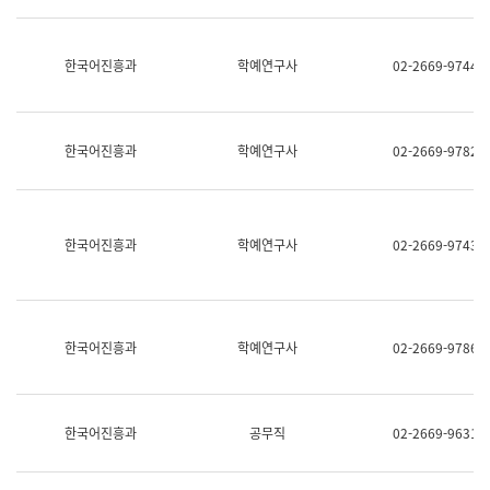
명,
교
직
육
위/
연
한국어진흥과
학예연구사
02-2669-9744
직
수
급,
과
전
어
화,
문
담
연
한국어진흥과
학예연구사
02-2669-9782
당
구
업
실
무)
어
문
연
한국어진흥과
학예연구사
02-2669-9743
구
과
어
문
연
한국어진흥과
학예연구사
02-2669-9786
구
과
(사
전
팀)
한국어진흥과
공무직
02-2669-9631
언
어
정