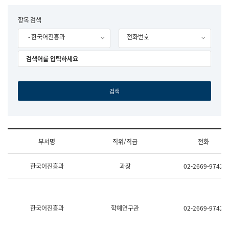
립
국
F
항목 검색
어
o
원
- 한국어진흥과
전화번호
r
조
m
직
도
국
어
원
원
장
기
획
연
수
부서명
직위/직급
전화
부
기
조
획
한국어진흥과
과장
02-2669-9742
직
운
및
영
업
과
무
공
소
공
한국어진흥과
학예연구관
02-2669-9742
개
언
(부
어
서
과