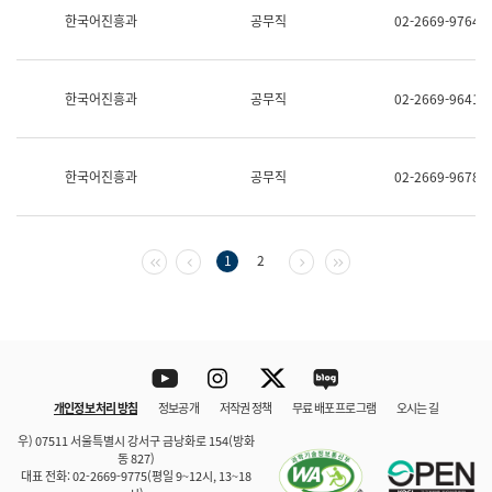
보
한국어진흥과
공무직
02-2669-9764
과
한
국
어
한국어진흥과
공무직
02-2669-9641
진
흥
과
수
한국어진흥과
공무직
02-2669-9678
어
점
자
진
흥
첫 페이지
이전 페이지
다음 페이지
마지막 페이지
1
2
과
Youtube
Instagram
Twitter
blog
개인정보 처리 방침
정보공개
저작권 정책
무료 배포 프로그램
오시는 길
바로 가기
문체부와 소속기관
우) 07511 서울특별시 강서구 금낭화로 154(방화
동 827)
대표 전화: 02-2669-9775(평일 9~12시, 13~18