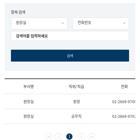
립
국
F
항목 검색
어
o
원
원장실
전화번호
r
조
m
직
도
국
어
원
원
장
기
획
연
수
부서명
직위/직급
전화
부
기
조
획
원장실
원장
02-2669-9700
직
운
및
영
업
과
원장실
공무직
02-2669-9702
무
공
소
공
개
언
(부
어
첫 페이지
이전 페이지
다음 페이지
마지막 페이지
1
서
과