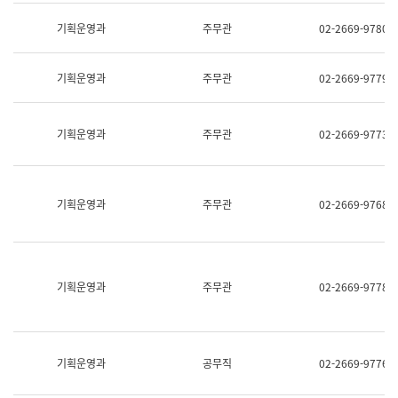
명,
교
직
기획운영과
주무관
02-2669-9780
육
위/
연
직
수
급,
과
기획운영과
주무관
02-2669-9779
전
어
화,
문
담
연
당
기획운영과
주무관
02-2669-9773
구
업
실
무)
어
문
연
기획운영과
주무관
02-2669-9768
구
과
어
문
연
구
기획운영과
주무관
02-2669-9778
과
(사
전
팀)
언
기획운영과
공무직
02-2669-9776
어
정