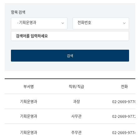
립
국
F
항목 검색
어
o
원
- 기획운영과
전화번호
r
조
m
직
도
국
어
원
원
장
기
획
연
수
부서명
직위/직급
전화
부
기
조
획
기획운영과
과장
02-2669-9770
직
운
및
영
업
과
기획운영과
사무관
02-2669-9772
무
공
소
공
개
언
기획운영과
주무관
02-2669-9774
(부
어
서
과