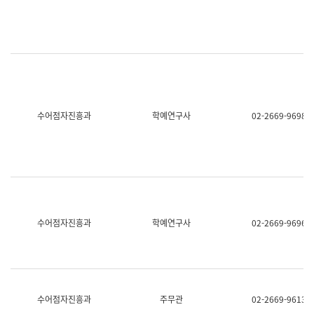
명,
교
직
육
위/
연
직
수
급,
과
전
어
화,
문
담
연
당
구
수어점자진흥과
학예연구사
02-2669-9698
업
실
무)
어
문
연
구
과
어
문
연
수어점자진흥과
학예연구사
02-2669-9696
구
과
(사
전
팀)
언
어
수어점자진흥과
주무관
02-2669-9613
정