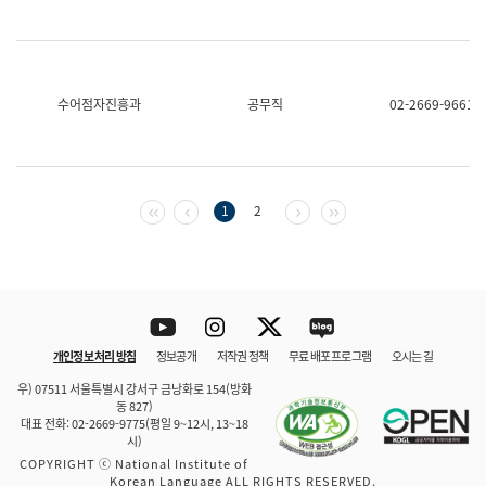
수어점자진흥과
공무직
02-2669-9661
첫 페이지
이전 페이지
다음 페이지
마지막 페이지
1
2
Youtube
Instagram
Twitter
blog
개인정보 처리 방침
정보공개
저작권 정책
무료 배포 프로그램
오시는 길
바로 가기
문체부와 소속기관
우) 07511 서울특별시 강서구 금낭화로 154(방화
동 827)
대표 전화: 02-2669-9775(평일 9~12시, 13~18
시)
COPYRIGHT ⓒ National Institute of
Korean Language ALL RIGHTS RESERVED.