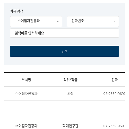
립
국
F
항목 검색
어
o
원
- 수어점자진흥과
전화번호
r
조
m
직
도
국
어
원
원
장
기
획
연
수
부서명
직위/직급
전화
부
기
조
획
수어점자진흥과
과장
02-2669-9690
직
운
및
영
업
과
무
공
소
공
개
언
(부
어
수어점자진흥과
학예연구관
02-2669-9691
서
과