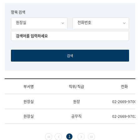
립
국
F
항목 검색
어
o
원
원장실
전화번호
r
조
m
직
도
국
어
원
원
장
기
획
연
수
부서명
직위/직급
전화
부
기
조
획
원장실
원장
02-2669-9700
직
운
및
영
업
과
원장실
공무직
02-2669-9702
무
공
소
공
개
언
(부
어
첫 페이지
이전 페이지
다음 페이지
마지막 페이지
1
서
과