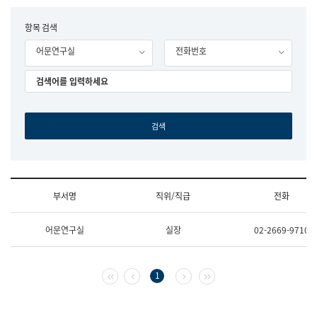
립
국
F
항목 검색
어
o
원
어문연구실
전화번호
r
조
m
직
도
국
어
원
원
장
기
획
연
수
부서명
직위/직급
전화
부
기
조
획
어문연구실
실장
02-2669-9710
직
운
및
영
업
과
무
공
첫 페이지
이전 페이지
다음 페이지
마지막 페이지
1
소
공
개
언
(부
어
서
과