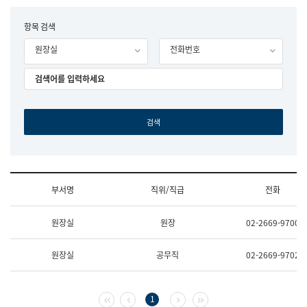
립
국
F
항목 검색
어
o
원
원장실
전화번호
r
조
m
직
도
국
어
원
원
장
기
획
연
수
부서명
직위/직급
전화
부
기
조
획
원장실
원장
02-2669-9700
직
운
및
영
업
과
원장실
공무직
02-2669-9702
무
공
소
공
개
언
(부
어
첫 페이지
이전 페이지
다음 페이지
마지막 페이지
1
서
과