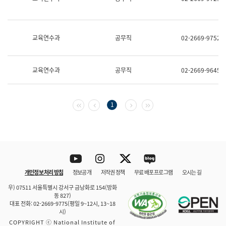
보
과
한
국
교육연수과
공무직
02-2669-9752
어
진
흥
과
교육연수과
공무직
02-2669-9645
수
어
점
자
첫 페이지
이전 페이지
다음 페이지
마지막 페이지
1
진
흥
과
Youtube
Instagram
Twitter
blog
개인정보 처리 방침
정보공개
저작권 정책
무료 배포 프로그램
오시는 길
바로 가기
문체부와 소속기관
우) 07511 서울특별시 강서구 금낭화로 154(방화
동 827)
대표 전화: 02-2669-9775(평일 9~12시, 13~18
시)
COPYRIGHT ⓒ National Institute of