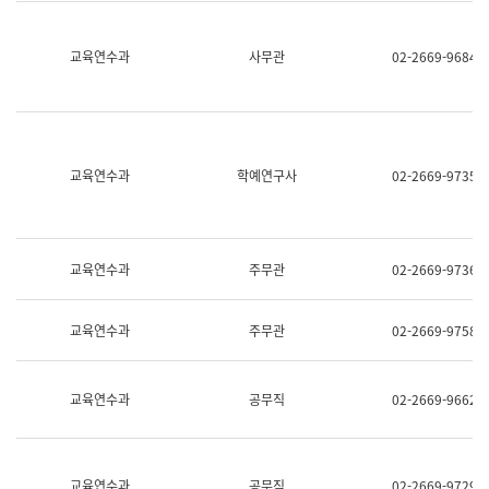
명,
교
직
육
위/
연
교육연수과
사무관
02-2669-9684
직
수
급,
과
전
어
화,
문
담
연
당
구
교육연수과
학예연구사
02-2669-9735
업
실
무)
어
문
연
구
교육연수과
주무관
02-2669-9736
과
어
문
교육연수과
주무관
02-2669-9758
연
구
과
(사
교육연수과
공무직
02-2669-9662
전
팀)
언
어
정
교육연수과
공무직
02-2669-9729