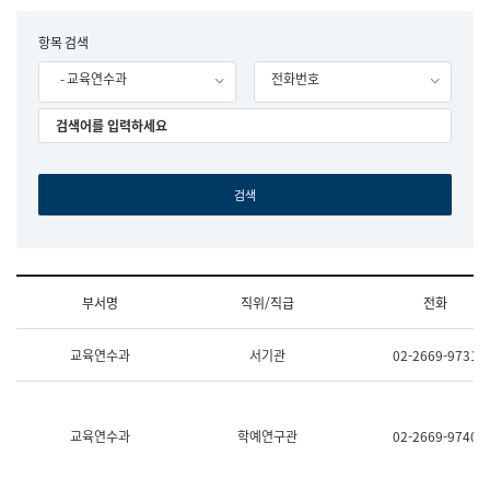
립
국
F
항목 검색
어
o
원
- 교육연수과
전화번호
r
조
m
직
도
국
어
원
원
장
기
획
연
수
부서명
직위/직급
전화
부
기
조
획
교육연수과
서기관
02-2669-9731
직
운
및
영
업
과
무
공
소
공
교육연수과
학예연구관
02-2669-9740
개
언
(부
어
서
과