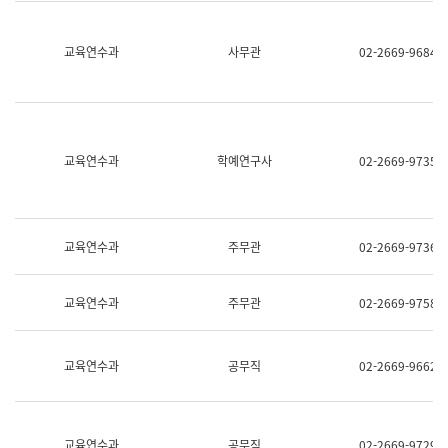
명,
교
직
육
위/
연
교육연수과
사무관
02-2669-9684
직
수
급,
과
전
어
화,
문
담
연
당
구
교육연수과
학예연구사
02-2669-9735
업
실
무)
어
문
연
구
교육연수과
주무관
02-2669-9736
과
어
문
교육연수과
주무관
02-2669-9758
연
구
과
(사
교육연수과
공무직
02-2669-9662
전
팀)
언
어
정
교육연수과
공무직
02-2669-9729