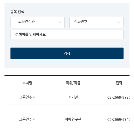
립
국
F
항목 검색
어
o
원
- 교육연수과
전화번호
r
조
m
직
도
국
어
원
원
장
기
획
연
수
부서명
직위/직급
전화
부
기
조
획
교육연수과
서기관
02-2669-9731
직
운
및
영
업
과
무
공
소
공
교육연수과
학예연구관
02-2669-9740
개
언
(부
어
서
과