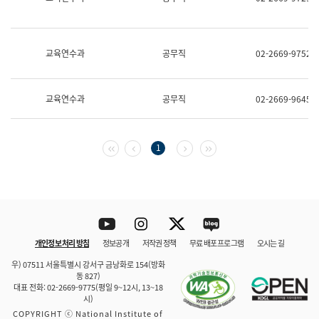
보
과
한
국
교육연수과
공무직
02-2669-9752
어
진
흥
과
교육연수과
공무직
02-2669-9645
수
어
점
자
첫 페이지
이전 페이지
다음 페이지
마지막 페이지
1
진
흥
과
Youtube
Instagram
Twitter
blog
개인정보 처리 방침
정보공개
저작권 정책
무료 배포 프로그램
오시는 길
바로 가기
문체부와 소속기관
우) 07511 서울특별시 강서구 금낭화로 154(방화
동 827)
대표 전화: 02-2669-9775(평일 9~12시, 13~18
시)
COPYRIGHT ⓒ National Institute of