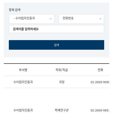
립
국
F
항목 검색
어
o
원
- 수어점자진흥과
전화번호
r
조
m
직
도
국
어
원
원
장
기
획
연
수
부서명
직위/직급
전화
부
기
조
획
수어점자진흥과
과장
02-2669-9690
직
운
및
영
업
과
무
공
소
공
개
언
(부
어
수어점자진흥과
학예연구관
02-2669-9691
서
과