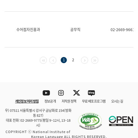
수어점자진흥과
공무직
02-2669-9661
첫 페이지
이전 페이지
다음 페이지
마지막 페이지
1
2
Youtube
Instagram
Twitter
blog
개인정보 처리 방침
정보공개
저작권 정책
무료 배포 프로그램
오시는 길
바로 가기
문체부와 소속기관
우) 07511 서울특별시 강서구 금낭화로 154(방화
동 827)
대표 전화: 02-2669-9775(평일 9~12시, 13~18
시)
COPYRIGHT ⓒ National Institute of
Korean Language ALL RIGHTS RESERVED.