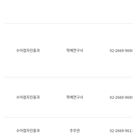
명,
교
직
육
위/
연
직
수
급,
과
전
어
화,
문
담
연
당
구
수어점자진흥과
학예연구사
02-2669-9698
업
실
무)
어
문
연
구
과
어
문
연
수어점자진흥과
학예연구사
02-2669-9696
구
과
(사
전
팀)
언
어
수어점자진흥과
주무관
02-2669-9613
정