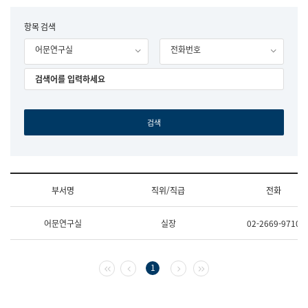
립
국
F
항목 검색
어
o
원
어문연구실
전화번호
r
조
m
직
도
국
어
원
원
장
기
획
연
수
부서명
직위/직급
전화
부
기
조
획
어문연구실
실장
02-2669-9710
직
운
및
영
업
과
무
공
첫 페이지
이전 페이지
다음 페이지
마지막 페이지
1
소
공
개
언
(부
어
서
과