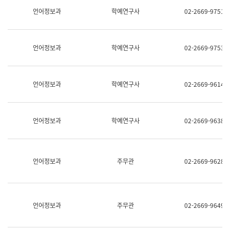
명,
교
언어정보과
학예연구사
02-2669-9751
직
육
위/
연
직
수
급,
과
언어정보과
학예연구사
02-2669-9753
전
어
화,
문
담
연
당
구
언어정보과
학예연구사
02-2669-9614
업
실
무)
어
문
연
언어정보과
학예연구사
02-2669-9638
구
과
어
문
연
언어정보과
주무관
02-2669-9628
구
과
(사
전
팀)
언어정보과
주무관
02-2669-9649
언
어
정