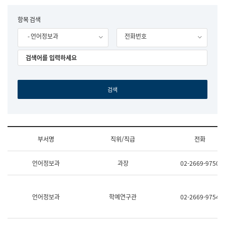
립
국
F
항목 검색
어
o
원
- 언어정보과
전화번호
r
조
m
직
도
국
어
원
원
장
기
획
연
수
부서명
직위/직급
전화
부
기
조
획
언어정보과
과장
02-2669-9750
직
운
및
영
업
과
무
공
언어정보과
학예연구관
02-2669-9754
소
공
개
언
(부
어
서
과