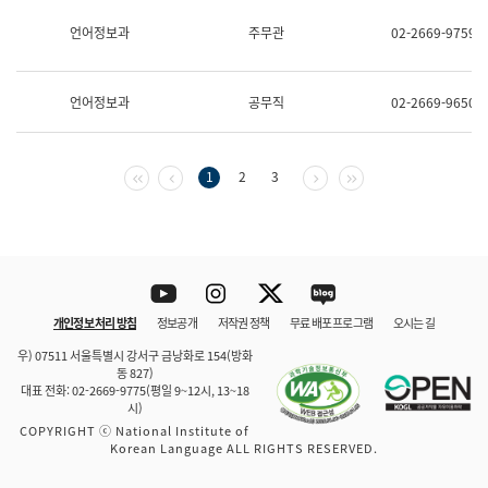
보
과
언어정보과
주무관
02-2669-9759
한
국
어
언어정보과
공무직
02-2669-9650
진
흥
과
수
첫 페이지
이전 페이지
다음 페이지
마지막 페이지
1
2
3
어
점
자
진
흥
과
Youtube
Instagram
Twitter
blog
개인정보 처리 방침
정보공개
저작권 정책
무료 배포 프로그램
오시는 길
바로 가기
문체부와 소속기관
우) 07511 서울특별시 강서구 금낭화로 154(방화
동 827)
대표 전화: 02-2669-9775(평일 9~12시, 13~18
시)
COPYRIGHT ⓒ National Institute of
Korean Language ALL RIGHTS RESERVED.