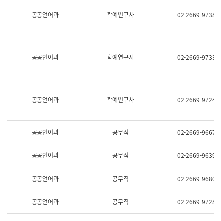
명,
교
공공언어과
학예연구사
02-2669-9738
직
육
위/
연
직
수
급,
과
전
어
공공언어과
학예연구사
02-2669-9733
화,
문
담
연
당
구
업
실
무)
어
공공언어과
학예연구사
02-2669-9724
문
연
구
과
공공언어과
공무직
02-2669-9667
어
문
연
공공언어과
공무직
02-2669-9639
구
과
(사
공공언어과
공무직
02-2669-9680
전
팀)
언
공공언어과
공무직
02-2669-9728
어
정