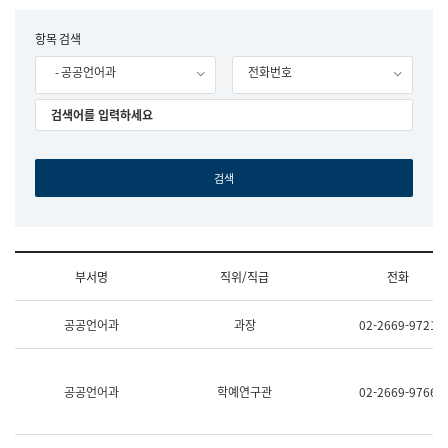
립
국
F
항목 검색
어
o
원
- 공공언어과
전화번호
r
조
m
직
도
국
어
원
원
장
기
획
연
수
부서명
직위/직급
전화
부
기
조
획
공공언어과
과장
02-2669-9721
직
운
및
영
업
과
무
공
공공언어과
학예연구관
02-2669-9766
소
공
개
언
(부
어
서
과