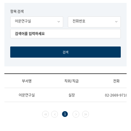
립
국
F
항목 검색
어
o
원
어문연구실
전화번호
r
조
m
직
도
국
어
원
원
장
기
획
연
수
부서명
직위/직급
전화
부
기
조
획
어문연구실
실장
02-2669-9710
직
운
및
영
업
과
무
공
첫 페이지
이전 페이지
다음 페이지
마지막 페이지
1
소
공
개
언
(부
어
서
과