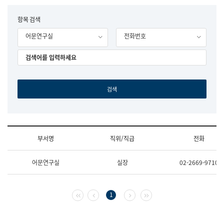
립
국
F
항목 검색
어
o
원
어문연구실
전화번호
r
조
m
직
도
국
어
원
원
장
기
획
연
수
부서명
직위/직급
전화
부
기
조
획
어문연구실
실장
02-2669-9710
직
운
및
영
업
과
무
공
첫 페이지
이전 페이지
다음 페이지
마지막 페이지
1
소
공
개
언
(부
어
서
과