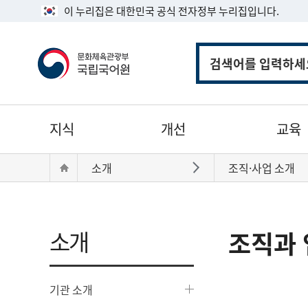
이 누리집은 대한민국 공식 전자정부 누리집입니다.
통
합
검
색
주
지식
개선
교육
메
뉴
현
Home
소개
조직·사업 소개
바로가기
재
위
치:
소개
조직과 
기관 소개