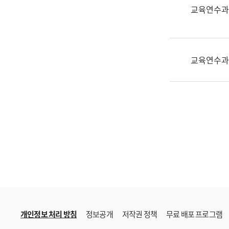
한
교육연수과
국
어
진
흥
교육연수과
과
수
어
점
자
진
흥
과
개인정보 처리 방침
정보공개
저작권 정책
무료 배포 프로그램