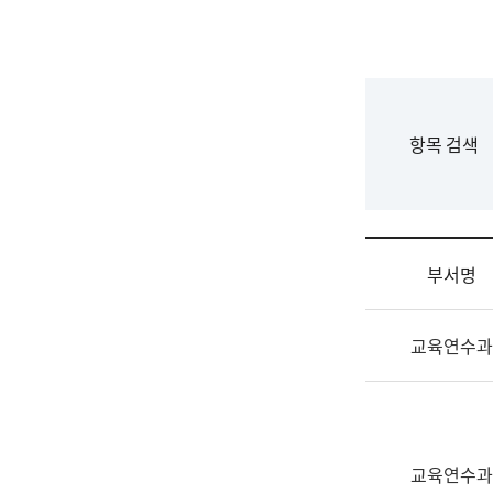
국
립
국
어
원
F
항목 검색
조
o
직
r
도
m
국
어
부서명
원
원
조
장
교육연수과
직
기
및
획
업
연
무
수
소
부
교육연수과
개
기