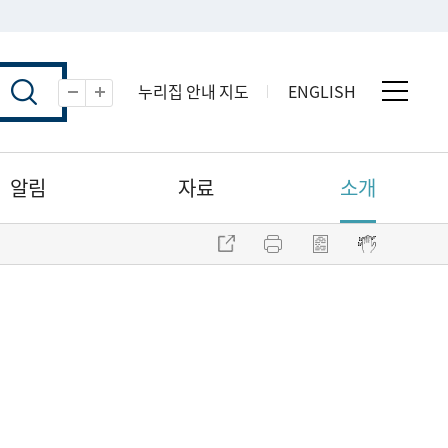
누리집 안내 지도
ENGLISH
전체 
축소
확대
알림
자료
소개
주소 복사
프린트
점자파일 내려받기
점자뷰어 보