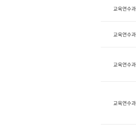
실
교육연수과
어
문
연
구
교육연수과
과
어
문
연
교육연수과
구
과
(사
전
팀)
교육연수과
언
어
정
보
과