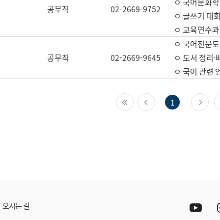
ㅇ 국어문화학
공무직
02-2669-9752
ㅇ 글쓰기 대회
ㅇ 교육연수과
ㅇ 국어전문도
공무직
02-2669-9645
ㅇ 도서 정리·
ㅇ 국어 관련
첫 페이지
이전 페이지
다
1
Yout
오시는 길