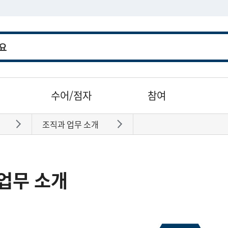
수어/점자
참여
조직과 업무 소개
바로가기
바로가기
업무 소개