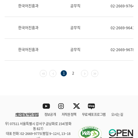
보
한국어진흥과
공무직
02-2669-9764
과
한
국
어
한국어진흥과
공무직
02-2669-9641
진
흥
과
수
한국어진흥과
공무직
02-2669-9678
어
점
자
진
흥
첫 페이지
이전 페이지
다음 페이지
마지막 페이지
1
2
과
Youtube
Instagram
Twitter
blog
개인정보 처리 방침
정보공개
저작권 정책
무료 배포 프로그램
오시는 길
바로 가기
문체부와 소속기관
우) 07511 서울특별시 강서구 금낭화로 154(방화
동 827)
대표 전화: 02-2669-9775(평일 9~12시, 13~18