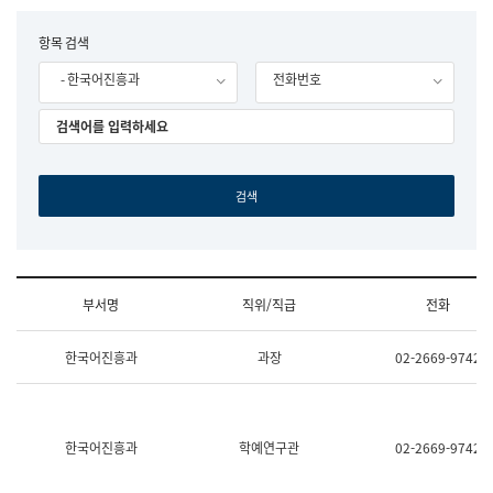
립
국
F
항목 검색
어
o
원
- 한국어진흥과
전화번호
r
조
m
직
도
국
어
원
원
장
기
획
연
수
부서명
직위/직급
전화
부
기
조
획
한국어진흥과
과장
02-2669-9742
직
운
및
영
업
과
무
공
소
공
한국어진흥과
학예연구관
02-2669-9742
개
언
(부
어
서
과