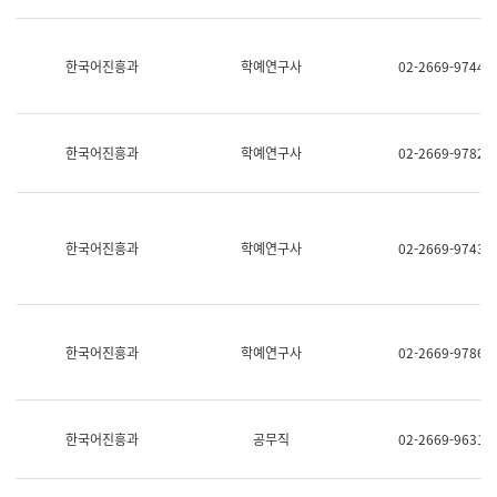
명,
교
직
육
위/
연
한국어진흥과
학예연구사
02-2669-9744
직
수
급,
과
전
어
화,
문
담
연
한국어진흥과
학예연구사
02-2669-9782
당
구
업
실
무)
어
문
연
한국어진흥과
학예연구사
02-2669-9743
구
과
어
문
연
한국어진흥과
학예연구사
02-2669-9786
구
과
(사
전
팀)
한국어진흥과
공무직
02-2669-9631
언
어
정