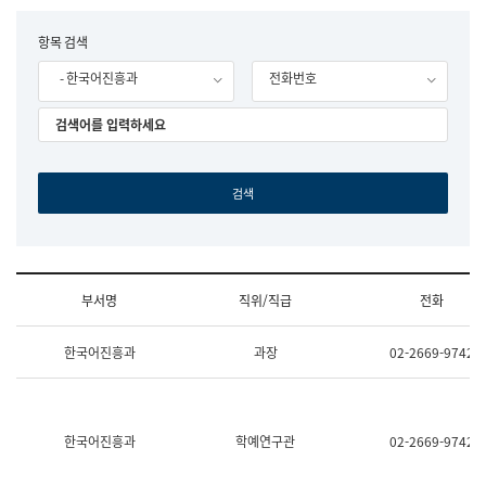
립
국
F
항목 검색
어
o
원
- 한국어진흥과
전화번호
r
조
m
직
도
국
어
원
원
장
기
획
연
수
부서명
직위/직급
전화
부
기
조
획
한국어진흥과
과장
02-2669-9742
직
운
및
영
업
과
무
공
소
공
한국어진흥과
학예연구관
02-2669-9742
개
언
(부
어
서
과