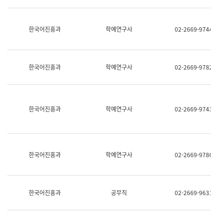
명,
교
직
육
위/
연
한국어진흥과
학예연구사
02-2669-9744
직
수
급,
과
전
어
화,
문
담
연
한국어진흥과
학예연구사
02-2669-9782
당
구
업
실
무)
어
문
연
한국어진흥과
학예연구사
02-2669-9743
구
과
어
문
연
한국어진흥과
학예연구사
02-2669-9786
구
과
(사
전
팀)
한국어진흥과
공무직
02-2669-9631
언
어
정