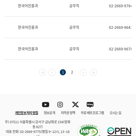
보
한국어진흥과
공무직
02-2669-9764
과
한
국
어
한국어진흥과
공무직
02-2669-9641
진
흥
과
수
한국어진흥과
공무직
02-2669-9678
어
점
자
진
흥
첫 페이지
이전 페이지
다음 페이지
마지막 페이지
1
2
과
Youtube
Instagram
Twitter
blog
개인정보 처리 방침
정보공개
저작권 정책
무료 배포 프로그램
오시는 길
바로 가기
문체부와 소속기관
우) 07511 서울특별시 강서구 금낭화로 154(방화
동 827)
대표 전화: 02-2669-9775(평일 9~12시, 13~18