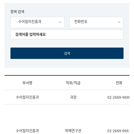
립
국
F
항목 검색
어
o
원
- 수어점자진흥과
전화번호
r
조
m
직
도
국
어
원
원
장
기
획
연
수
부서명
직위/직급
전화
부
기
조
획
수어점자진흥과
과장
02-2669-9690
직
운
및
영
업
과
무
공
소
공
개
언
(부
어
수어점자진흥과
학예연구관
02-2669-9691
서
과