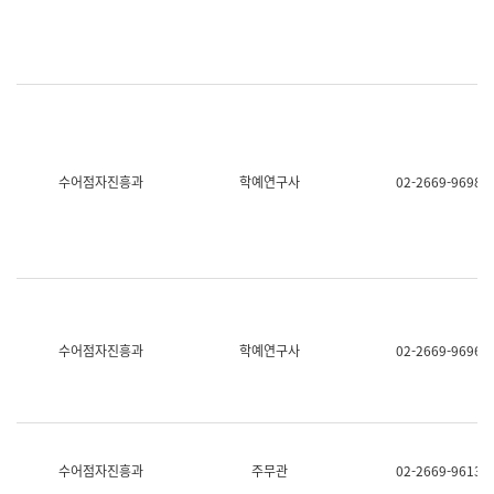
명,
교
직
육
위/
연
직
수
급,
과
전
어
화,
문
담
연
당
구
수어점자진흥과
학예연구사
02-2669-9698
업
실
무)
어
문
연
구
과
어
문
연
수어점자진흥과
학예연구사
02-2669-9696
구
과
(사
전
팀)
언
어
수어점자진흥과
주무관
02-2669-9613
정