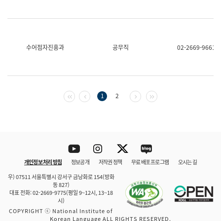
수어점자진흥과
공무직
02-2669-9661
첫 페이지
이전 페이지
다음 페이지
마지막 페이지
1
2
Youtube
Instagram
Twitter
blog
개인정보 처리 방침
정보공개
저작권 정책
무료 배포 프로그램
오시는 길
바로 가기
문체부와 소속기관
우) 07511 서울특별시 강서구 금낭화로 154(방화
동 827)
대표 전화: 02-2669-9775(평일 9~12시, 13~18
시)
COPYRIGHT ⓒ National Institute of
Korean Language ALL RIGHTS RESERVED.