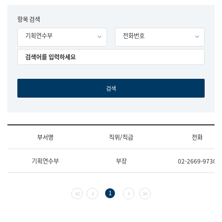
립
국
F
항목 검색
어
o
원
기획연수부
전화번호
r
조
m
직
도
국
어
원
원
장
기
획
연
수
부서명
직위/직급
전화
부
기
조
획
기획연수부
부장
02-2669-9730
직
운
및
영
업
과
무
공
첫 페이지
이전 페이지
다음 페이지
마지막 페이지
1
소
공
개
언
(부
어
서
과