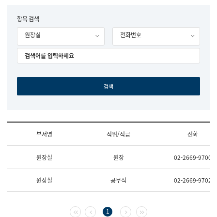
립
국
F
항목 검색
어
o
원
원장실
전화번호
r
조
m
직
도
국
어
원
원
장
기
획
연
수
부서명
직위/직급
전화
부
기
조
획
원장실
원장
02-2669-9700
직
운
및
영
업
과
원장실
공무직
02-2669-9702
무
공
소
공
개
언
(부
어
첫 페이지
이전 페이지
다음 페이지
마지막 페이지
1
서
과