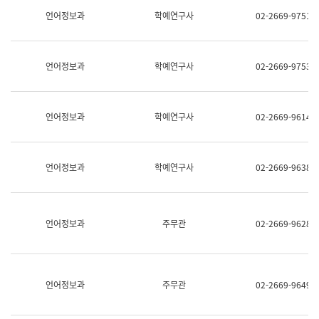
명,
교
언어정보과
학예연구사
02-2669-9751
직
육
위/
연
직
수
급,
과
언어정보과
학예연구사
02-2669-9753
전
어
화,
문
담
연
당
구
언어정보과
학예연구사
02-2669-9614
업
실
무)
어
문
연
언어정보과
학예연구사
02-2669-9638
구
과
어
문
연
언어정보과
주무관
02-2669-9628
구
과
(사
전
팀)
언어정보과
주무관
02-2669-9649
언
어
정