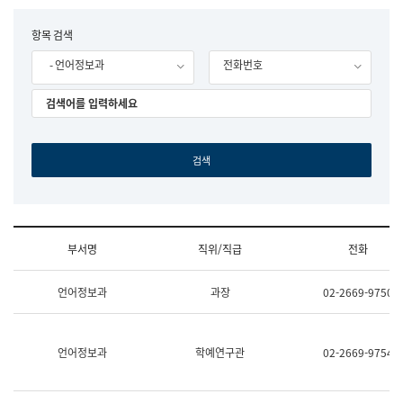
립
국
F
항목 검색
어
o
원
- 언어정보과
전화번호
r
조
m
직
도
국
어
원
원
장
기
획
연
수
부서명
직위/직급
전화
부
기
조
획
언어정보과
과장
02-2669-9750
직
운
및
영
업
과
무
공
언어정보과
학예연구관
02-2669-9754
소
공
개
언
(부
어
서
과