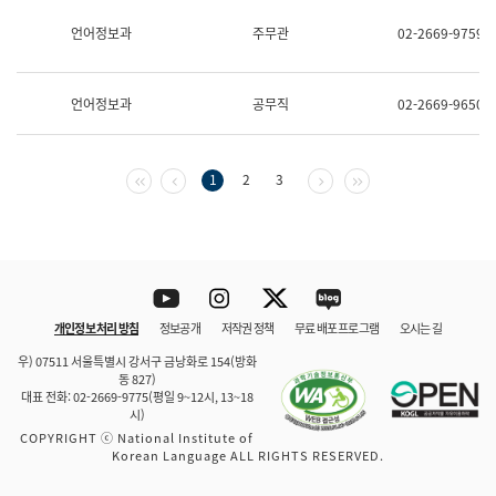
보
과
언어정보과
주무관
02-2669-9759
한
국
어
언어정보과
공무직
02-2669-9650
진
흥
과
수
첫 페이지
이전 페이지
다음 페이지
마지막 페이지
1
2
3
어
점
자
진
흥
과
Youtube
Instagram
Twitter
blog
개인정보 처리 방침
정보공개
저작권 정책
무료 배포 프로그램
오시는 길
바로 가기
문체부와 소속기관
우) 07511 서울특별시 강서구 금낭화로 154(방화
동 827)
대표 전화: 02-2669-9775(평일 9~12시, 13~18
시)
COPYRIGHT ⓒ National Institute of
Korean Language ALL RIGHTS RESERVED.