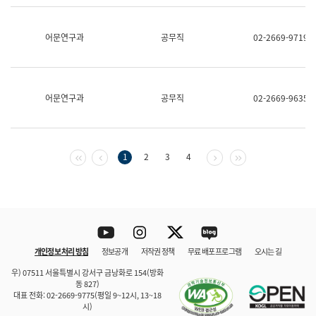
보
과
한
어문연구과
공무직
02-2669-9719
국
어
진
흥
과
어문연구과
공무직
02-2669-9635
수
어
점
자
진
첫 페이지
이전 페이지
다음 페이지
마지막 페이지
1
2
3
4
흥
과
Youtube
Instagram
Twitter
blog
개인정보 처리 방침
정보공개
저작권 정책
무료 배포 프로그램
오시는 길
바로 가기
문체부와 소속기관
우) 07511 서울특별시 강서구 금낭화로 154(방화
동 827)
대표 전화: 02-2669-9775(평일 9~12시, 13~18
시)