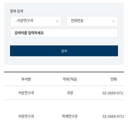
립
국
F
항목 검색
어
o
원
- 어문연구과
전화번호
r
조
m
직
도
국
어
원
원
장
기
획
연
수
부서명
직위/직급
전화
부
기
조
획
어문연구과
과장
02-2669-9711
직
운
및
영
업
과
무
공
소
공
어문연구과
학예연구관
02-2669-9718
개
언
(부
어
서
과