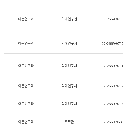
명,
교
직
육
위/
연
직
어문연구과
학예연구관
02-2669-9713
수
급,
과
전
어
화,
문
담
연
당
구
어문연구과
학예연구사
02-2669-9717
업
실
무)
어
문
연
어문연구과
학예연구사
02-2669-9714
구
과
어
문
어문연구과
학예연구사
02-2669-9712
연
구
과
(사
어문연구과
학예연구사
02-2669-9716
전
팀)
언
어
어문연구과
주무관
02-2669-9630
정