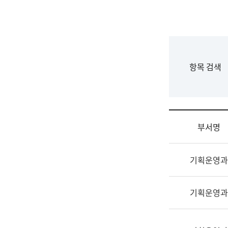
국
립
국
어
원
F
항목 검색
조
o
직
r
도
m
국
어
부서명
원
원
조
장
기획운영과
직
기
및
획
업
연
기획운영과
무
수
소
부
개
기