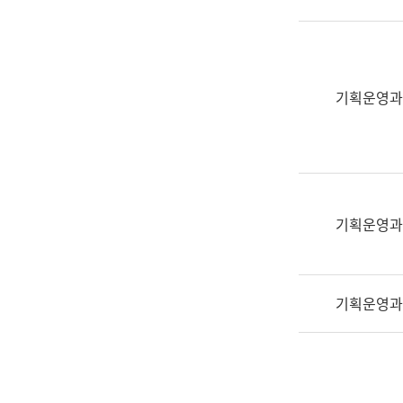
실
어
문
연
구
기획운영과
과
어
문
연
구
과
기획운영과
(사
전
팀)
기획운영과
언
어
정
보
과