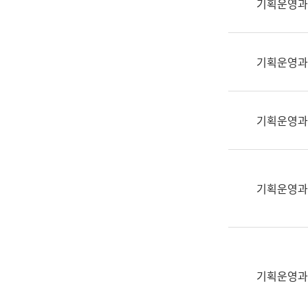
기획운영과
(부
획
서
운
명,
영
직
기획운영과
과
위/
공
직
공
급,
언
기획운영과
전
어
화,
과
담
교
당
육
기획운영과
업
연
무)
수
과
어
문
기획운영과
연
구