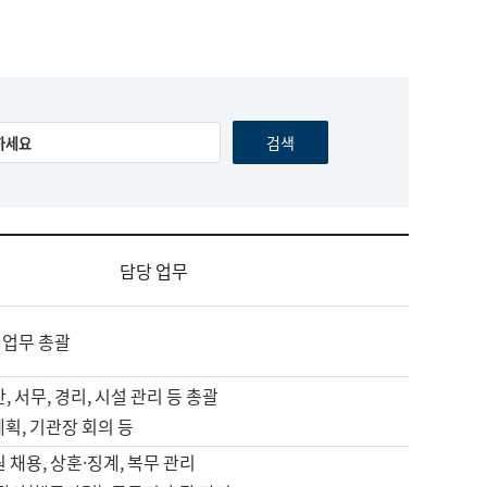
담당 업무
 업무 총괄
, 서무, 경리, 시설 관리 등 총괄
계획, 기관장 회의 등
원 채용, 상훈·징계, 복무 관리