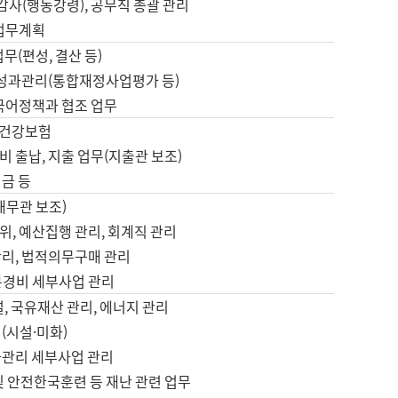
 감사(행동강령), 공무직 총괄 관리
 업무계획
업무(편성, 결산 등)
, 성과관리(통합재정사업평가 등)
 국어정책과 협조 업무
, 건강보험
 출납, 지출 업무(지출관 보조)
금 등
재무관 보조)
, 예산집행 관리, 회계직 관리
관리, 법적의무구매 관리
본경비 세부사업 관리
설, 국유재산 관리, 에너지 관리
(시설·미화)
사관리 세부사업 관리
및 안전한국훈련 등 재난 관련 업무