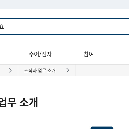
수어/점자
참여
조직과 업무 소개
바로가기
바로가기
업무 소개