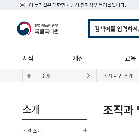
이 누리집은 대한민국 공식 전자정부 누리집입니다.
통
합
검
색
주
지식
개선
교육
메
뉴
현
Home
소개
조직·사업 소개
바로가기
재
위
치:
소개
조직과 
기관 소개