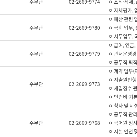
주무관
02-2669-9774
ㅇ 조직·직제,
ㅇ 자체평가,
ㅇ 예산 관련 
주무관
02-2669-9780
ㅇ 국회 업무
ㅇ 서무업무,
ㅇ 급여, 연금
주무관
02-2669-9779
ㅇ 관서운영경비
ㅇ 공무직 퇴직
ㅇ 계약 업무(
ㅇ 지출원인행위
주무관
02-2669-9773
ㅇ 세입징수 
ㅇ 인건비·기
ㅇ 청사 및 시
ㅇ 공무직 관리
주무관
02-2669-9768
ㅇ 국어원 청
ㅇ 시설 안전 