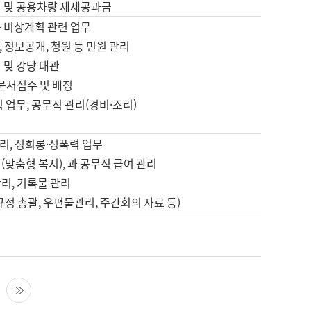
영 및 공용차량 제세공과금
등 비상계획 관련 업무
 정보공개, 청원 등 민원 관리
 및 강당 대관
 문서접수 및 배정
직 업무, 공무직 관리(경비·조리)
영
리, 성희롱·성폭력 업무
(맞춤형 복지), 과 공무직 급여 관리
리, 기록물 관리
규정 총괄, 우편물관리, 주간회의 자료 등)
영
다음 페이지
마지막 페이지