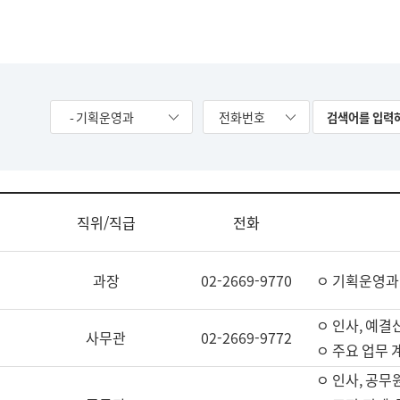
- 기획운영과
전화번호
직위/직급
전화
과장
02-2669-9770
ㅇ 기획운영과
ㅇ 인사, 예결산
사무관
02-2669-9772
ㅇ 주요 업무 
ㅇ 인사, 공무