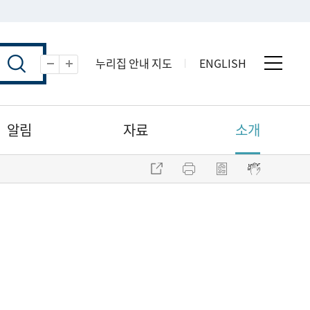
누리집 안내 지도
ENGLISH
전체 
축소
확대
알림
자료
소개
주소 복사
프린트
점자파일 내려받기
점자뷰어 보