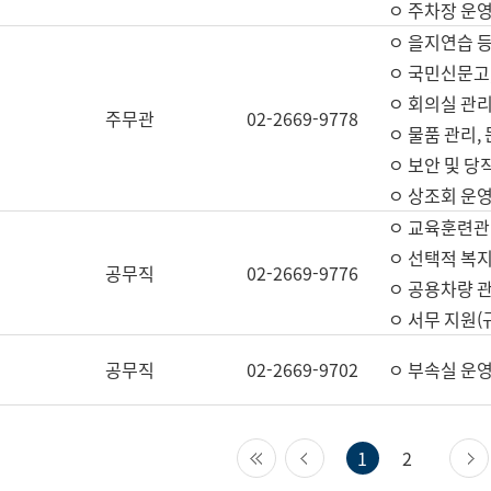
ㅇ 주차장 운
ㅇ 을지연습 
ㅇ 국민신문고,
ㅇ 회의실 관리
주무관
02-2669-9778
ㅇ 물품 관리,
ㅇ 보안 및 당
ㅇ 상조회 운
ㅇ 교육훈련관
ㅇ 선택적 복지
공무직
02-2669-9776
ㅇ 공용차량 관
ㅇ 서무 지원(
공무직
02-2669-9702
ㅇ 부속실 운
첫 페이지
이전 페이지
1
2