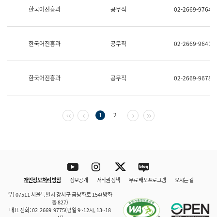
보
한국어진흥과
공무직
02-2669-9764
과
한
국
어
한국어진흥과
공무직
02-2669-9641
진
흥
과
수
한국어진흥과
공무직
02-2669-9678
어
점
자
진
흥
첫 페이지
이전 페이지
다음 페이지
마지막 페이지
1
2
과
Youtube
Instagram
Twitter
blog
개인정보 처리 방침
정보공개
저작권 정책
무료 배포 프로그램
오시는 길
바로 가기
문체부와 소속기관
우) 07511 서울특별시 강서구 금낭화로 154(방화
동 827)
대표 전화: 02-2669-9775(평일 9~12시, 13~18