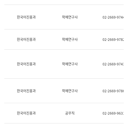
명,
교
직
육
위/
연
한국어진흥과
학예연구사
02-2669-9744
직
수
급,
과
전
어
화,
문
담
연
한국어진흥과
학예연구사
02-2669-9782
당
구
업
실
무)
어
문
연
한국어진흥과
학예연구사
02-2669-9743
구
과
어
문
연
한국어진흥과
학예연구사
02-2669-9786
구
과
(사
전
팀)
한국어진흥과
공무직
02-2669-9631
언
어
정