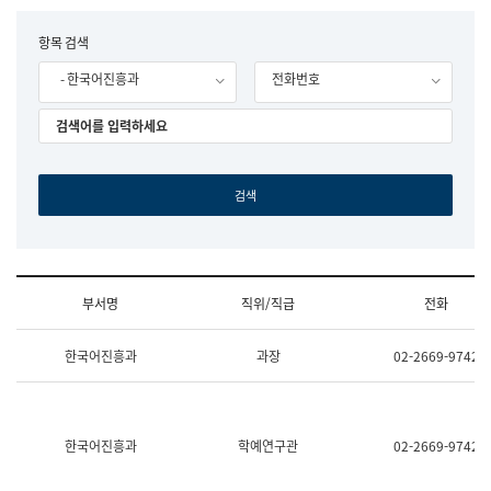
립
국
F
항목 검색
어
o
원
- 한국어진흥과
전화번호
r
조
m
직
도
국
어
원
원
장
기
획
연
수
부서명
직위/직급
전화
부
기
조
획
한국어진흥과
과장
02-2669-9742
직
운
및
영
업
과
무
공
소
공
한국어진흥과
학예연구관
02-2669-9742
개
언
(부
어
서
과