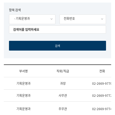
립
국
F
항목 검색
어
o
원
- 기획운영과
전화번호
r
조
m
직
도
국
어
원
원
장
기
획
연
수
부서명
직위/직급
전화
부
기
조
획
기획운영과
과장
02-2669-9770
직
운
및
영
업
과
기획운영과
사무관
02-2669-9772
무
공
소
공
개
언
기획운영과
주무관
02-2669-9774
(부
어
서
과