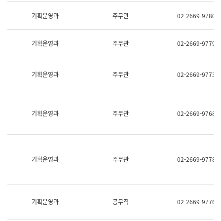
명,
교
직
기획운영과
주무관
02-2669-9780
육
위/
연
직
수
급,
과
기획운영과
주무관
02-2669-9779
전
어
화,
문
담
연
당
기획운영과
주무관
02-2669-9773
구
업
실
무)
어
문
연
기획운영과
주무관
02-2669-9768
구
과
어
문
연
구
기획운영과
주무관
02-2669-9778
과
(사
전
팀)
언
기획운영과
공무직
02-2669-9776
어
정