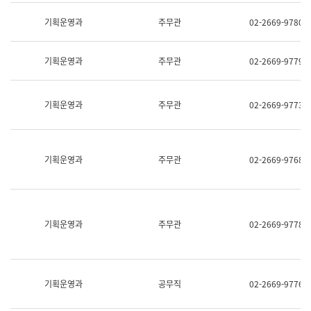
명,
교
직
기획운영과
주무관
02-2669-9780
육
위/
연
직
수
급,
과
기획운영과
주무관
02-2669-9779
전
어
화,
문
담
연
당
기획운영과
주무관
02-2669-9773
구
업
실
무)
어
문
연
기획운영과
주무관
02-2669-9768
구
과
어
문
연
구
기획운영과
주무관
02-2669-9778
과
(사
전
팀)
언
기획운영과
공무직
02-2669-9776
어
정