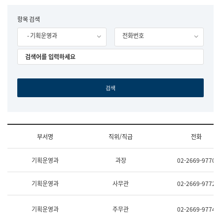
립
국
F
항목 검색
어
o
원
- 기획운영과
전화번호
r
조
m
직
도
국
어
원
원
장
기
획
연
수
부서명
직위/직급
전화
부
기
조
획
기획운영과
과장
02-2669-9770
직
운
및
영
업
과
기획운영과
사무관
02-2669-9772
무
공
소
공
개
언
기획운영과
주무관
02-2669-9774
(부
어
서
과