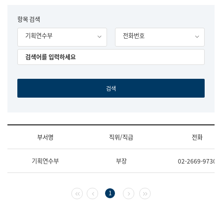
립
국
F
항목 검색
어
o
원
기획연수부
전화번호
r
조
m
직
도
국
어
원
원
장
기
획
연
수
부서명
직위/직급
전화
부
기
조
획
기획연수부
부장
02-2669-9730
직
운
및
영
업
과
무
공
첫 페이지
이전 페이지
다음 페이지
마지막 페이지
1
소
공
개
언
(부
어
서
과