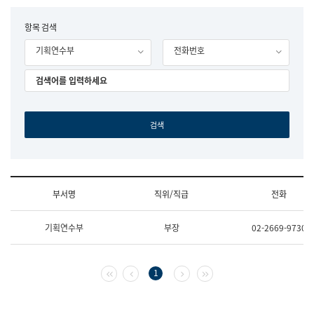
립
국
F
항목 검색
어
o
원
기획연수부
전화번호
r
조
m
직
도
국
어
원
원
장
기
획
연
수
부서명
직위/직급
전화
부
기
조
획
기획연수부
부장
02-2669-9730
직
운
및
영
업
과
무
공
첫 페이지
이전 페이지
다음 페이지
마지막 페이지
1
소
공
개
언
(부
어
서
과