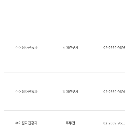
명,
교
직
육
위/
연
직
수
급,
과
전
어
화,
문
담
연
당
구
수어점자진흥과
학예연구사
02-2669-9698
업
실
무)
어
문
연
구
과
어
문
연
수어점자진흥과
학예연구사
02-2669-9696
구
과
(사
전
팀)
언
어
수어점자진흥과
주무관
02-2669-9613
정