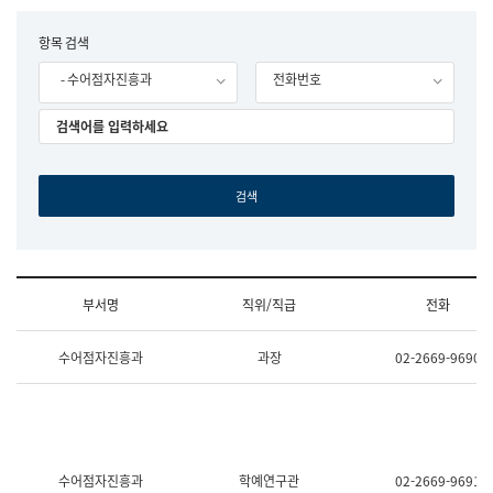
립
국
F
항목 검색
어
o
원
- 수어점자진흥과
전화번호
r
조
m
직
도
국
어
원
원
장
기
획
연
수
부서명
직위/직급
전화
부
기
조
획
수어점자진흥과
과장
02-2669-9690
직
운
및
영
업
과
무
공
소
공
개
언
(부
어
수어점자진흥과
학예연구관
02-2669-9691
서
과