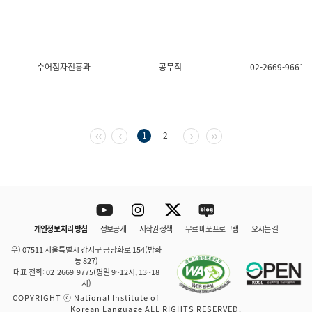
수어점자진흥과
공무직
02-2669-9661
첫 페이지
이전 페이지
다음 페이지
마지막 페이지
1
2
Youtube
Instagram
Twitter
blog
개인정보 처리 방침
정보공개
저작권 정책
무료 배포 프로그램
오시는 길
바로 가기
문체부와 소속기관
우) 07511 서울특별시 강서구 금낭화로 154(방화
동 827)
대표 전화: 02-2669-9775(평일 9~12시, 13~18
시)
COPYRIGHT ⓒ National Institute of
Korean Language ALL RIGHTS RESERVED.