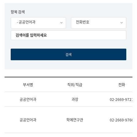
립
국
F
항목 검색
어
o
원
- 공공언어과
전화번호
r
조
m
직
도
국
어
원
원
장
기
획
연
수
부서명
직위/직급
전화
부
기
조
획
공공언어과
과장
02-2669-9721
직
운
및
영
업
과
무
공
공공언어과
학예연구관
02-2669-9766
소
공
개
언
(부
어
서
과