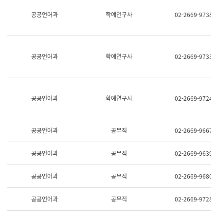
명,
교
공공언어과
학예연구사
02-2669-9738
직
육
위/
연
직
수
급,
과
전
어
공공언어과
학예연구사
02-2669-9733
화,
문
담
연
당
구
업
실
무)
어
공공언어과
학예연구사
02-2669-9724
문
연
구
과
공공언어과
공무직
02-2669-9667
어
문
연
공공언어과
공무직
02-2669-9639
구
과
(사
공공언어과
공무직
02-2669-9680
전
팀)
언
공공언어과
공무직
02-2669-9728
어
정