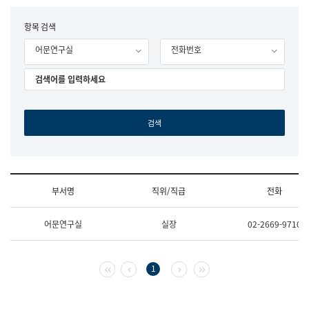
립
국
F
항목 검색
어
o
원
어문연구실
전화번호
r
조
m
직
도
국
어
원
원
장
기
획
연
수
부서명
직위/직급
전화
부
기
조
획
어문연구실
실장
02-2669-9710
직
운
및
영
업
과
무
공
첫 페이지
이전 페이지
다음 페이지
마지막 페이지
1
소
공
개
언
(부
어
서
과