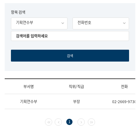
립
국
F
항목 검색
어
o
원
기획연수부
전화번호
r
조
m
직
도
국
어
원
원
장
기
획
연
수
부서명
직위/직급
전화
부
기
조
획
기획연수부
부장
02-2669-9730
직
운
및
영
업
과
무
공
첫 페이지
이전 페이지
다음 페이지
마지막 페이지
1
소
공
개
언
(부
어
서
과