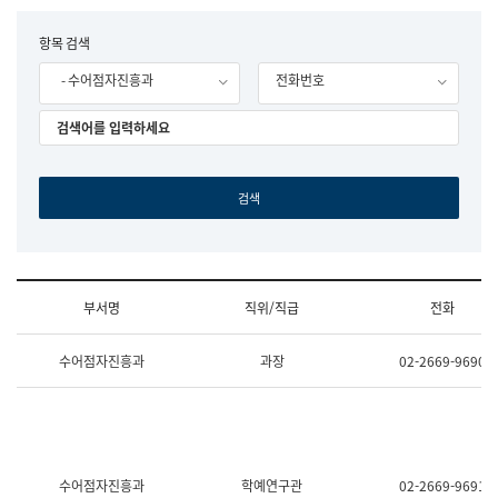
립
국
F
항목 검색
어
o
원
- 수어점자진흥과
전화번호
r
조
m
직
도
국
어
원
원
장
기
획
연
수
부서명
직위/직급
전화
부
기
조
획
수어점자진흥과
과장
02-2669-9690
직
운
및
영
업
과
무
공
소
공
개
언
(부
어
수어점자진흥과
학예연구관
02-2669-9691
서
과