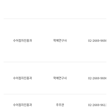
명,
교
직
육
위/
연
직
수
급,
과
전
어
화,
문
담
연
당
구
수어점자진흥과
학예연구사
02-2669-9698
업
실
무)
어
문
연
구
과
어
문
연
수어점자진흥과
학예연구사
02-2669-9696
구
과
(사
전
팀)
언
어
수어점자진흥과
주무관
02-2669-9613
정