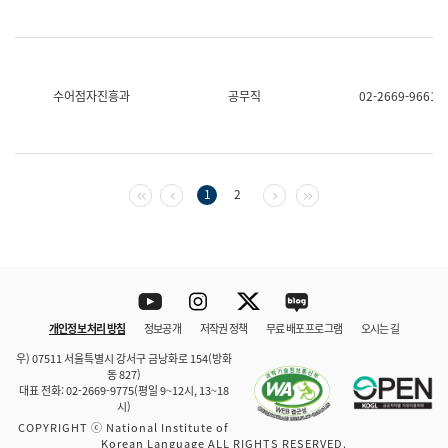
수어점자진흥과
공무직
02-2669-9661
첫 페이지
이전 페이지
다음 페이지
마지막 페이지
1
2
Youtube
Instagram
Twitter
blog
개인정보 처리 방침
정보공개
저작권 정책
무료 배포 프로그램
오시는 길
바로 가기
문체부와 소속기관
우) 07511 서울특별시 강서구 금낭화로 154(방화
동 827)
대표 전화: 02-2669-9775(평일 9~12시, 13~18
시)
COPYRIGHT ⓒ National Institute of
Korean Language ALL RIGHTS RESERVED.