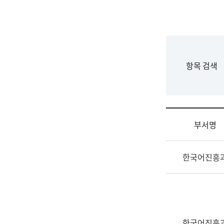
국
립
국
어
원
F
항목 검색
조
o
직
r
도
m
국
어
부서명
원
원
조
장
한국어진흥
직
기
및
획
업
연
무
수
소
부
개
기
한국어진흥