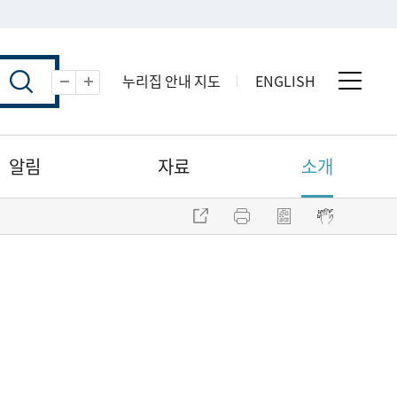
누리집 안내 지도
ENGLISH
전체 
축소
확대
알림
자료
소개
주소 복사
프린트
점자파일 내려받기
점자뷰어 보