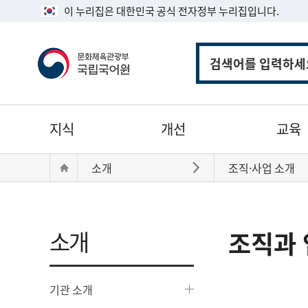
이 누리집은 대한민국 공식 전자정부 누리집입니다.
통
합
검
색
주
지식
개선
교육
메
뉴
현
Home
소개
조직·사업 소개
바로가기
재
위
치:
소개
조직과 
기관 소개