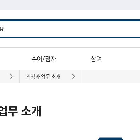
수어/점자
참여
조직과 업무 소개
바로가기
바로가기
업무 소개