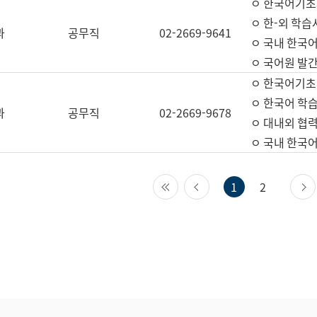
ㅇ 한국어기초
ㅇ 한-외 학습
과
공무직
02-2669-9641
ㅇ 국내 한국
ㅇ 국어원 발간
ㅇ 한국어기초
ㅇ 한국어 학
과
공무직
02-2669-9678
ㅇ 대내외 협력
ㅇ 국내 한국
첫 페이지
이전 페이지
1
2