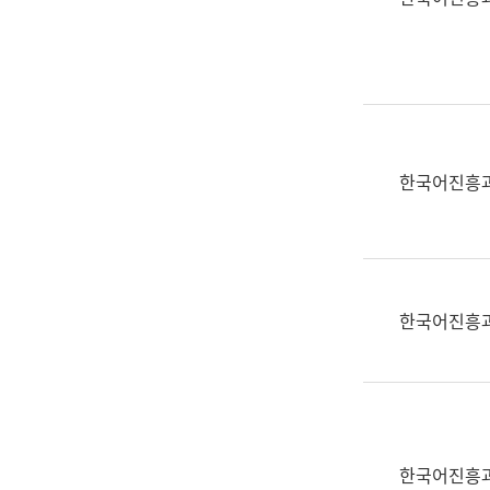
(부
획
서
운
명,
영
직
과
위/
공
직
공
급,
언
한국어진흥
전
어
화,
과
담
교
당
육
업
연
한국어진흥
무)
수
과
어
문
연
구
한국어진흥