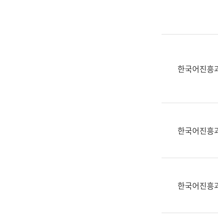
실
어
문
연
구
과
한국어진흥
어
문
연
구
과
한국어진흥
(사
전
팀)
언
어
한국어진흥
정
보
과