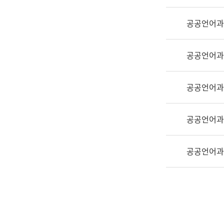
실
어
공공언어과
문
연
구
공공언어과
과
어
문
공공언어과
연
구
공공언어과
과
(사
전
공공언어과
팀)
언
어
정
보
과