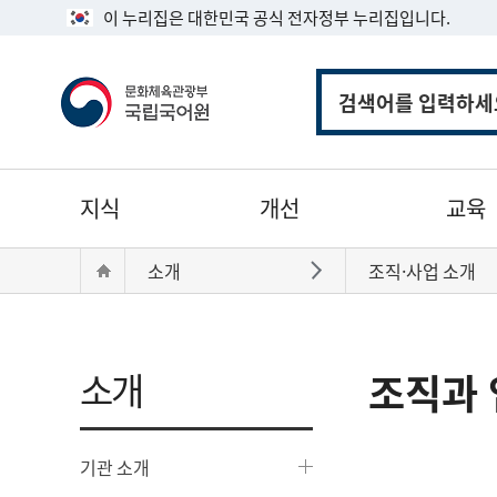
이 누리집은 대한민국 공식 전자정부 누리집입니다.
통
합
검
색
주
지식
개선
교육
메
뉴
현
Home
소개
조직·사업 소개
바로가기
재
위
치:
소개
조직과 
기관 소개