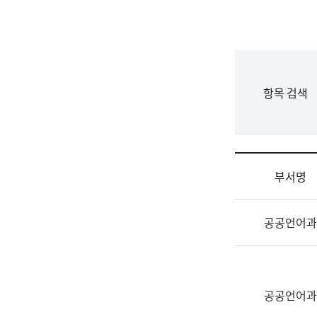
국
립
국
어
원
F
항목 검색
조
o
직
r
도
m
국
어
부서명
원
원
조
장
공공언어과
직
기
및
획
업
연
무
수
소
공공언어과
부
개
기