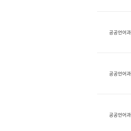
(부
획
서
운
명,
영
직
과
위/
공공언어과
공
직
공
급,
언
전
어
화,
과
담
교
공공언어과
당
육
업
연
무)
수
과
어
문
공공언어과
연
구