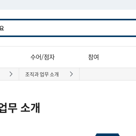
수어/점자
참여
조직과 업무 소개
바로가기
바로가기
업무 소개