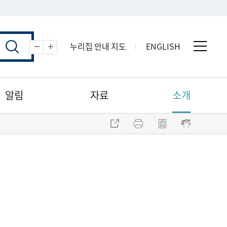
누리집 안내 지도
ENGLISH
전체 
축소
확대
알림
자료
소개
주소 복사
프린트
점자파일 내려받기
점자뷰어 보