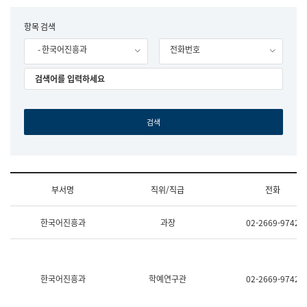
립
국
F
항목 검색
어
o
원
- 한국어진흥과
전화번호
r
조
m
직
도
국
어
원
원
장
기
획
연
수
부서명
직위/직급
전화
부
기
조
획
한국어진흥과
과장
02-2669-9742
직
운
및
영
업
과
무
공
소
공
한국어진흥과
학예연구관
02-2669-9742
개
언
(부
어
서
과