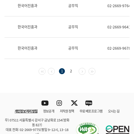
보
한국어진흥과
공무직
02-2669-9764
과
한
국
어
한국어진흥과
공무직
02-2669-9641
진
흥
과
수
한국어진흥과
공무직
02-2669-9678
어
점
자
진
흥
첫 페이지
이전 페이지
다음 페이지
마지막 페이지
1
2
과
Youtube
Instagram
Twitter
blog
개인정보 처리 방침
정보공개
저작권 정책
무료 배포 프로그램
오시는 길
바로 가기
문체부와 소속기관
우) 07511 서울특별시 강서구 금낭화로 154(방화
동 827)
대표 전화: 02-2669-9775(평일 9~12시, 13~18