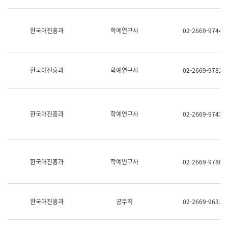
명,
교
직
육
위/
연
한국어진흥과
학예연구사
02-2669-9744
직
수
급,
과
전
어
화,
문
담
연
한국어진흥과
학예연구사
02-2669-9782
당
구
업
실
무)
어
문
연
한국어진흥과
학예연구사
02-2669-9743
구
과
어
문
연
한국어진흥과
학예연구사
02-2669-9786
구
과
(사
전
팀)
한국어진흥과
공무직
02-2669-9631
언
어
정