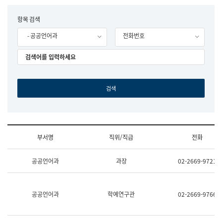
립
국
F
항목 검색
어
o
원
- 공공언어과
전화번호
r
조
m
직
도
국
어
원
원
장
기
획
연
수
부서명
직위/직급
전화
부
기
조
획
공공언어과
과장
02-2669-9721
직
운
및
영
업
과
무
공
공공언어과
학예연구관
02-2669-9766
소
공
개
언
(부
어
서
과