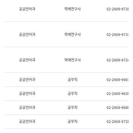
명,
교
공공언어과
학예연구사
02-2669-9738
직
육
위/
연
직
수
급,
과
전
어
공공언어과
학예연구사
02-2669-9733
화,
문
담
연
당
구
업
실
무)
어
공공언어과
학예연구사
02-2669-9724
문
연
구
과
공공언어과
공무직
02-2669-9667
어
문
연
공공언어과
공무직
02-2669-9639
구
과
(사
공공언어과
공무직
02-2669-9680
전
팀)
언
공공언어과
공무직
02-2669-9728
어
정